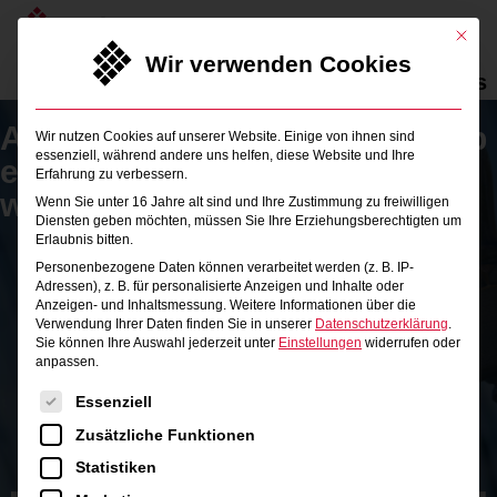
Mit die
Wir verwenden Cookies
Mastering Cloud. Accelerating Business
Alles, was Du über den Betrieb
Wir nutzen Cookies auf unserer Website. Einige von ihnen sind
essenziell, während andere uns helfen, diese Website und Ihre
eines Kubernetes-Clusters
Erfahrung zu verbessern.
wissen musst
Wenn Sie unter 16 Jahre alt sind und Ihre Zustimmung zu freiwilligen
Diensten geben möchten, müssen Sie Ihre Erziehungsberechtigten um
Erlaubnis bitten.
Personenbezogene Daten können verarbeitet werden (z. B. IP-
Adressen), z. B. für personalisierte Anzeigen und Inhalte oder
Anzeigen- und Inhaltsmessung.
Weitere Informationen über die
Verwendung Ihrer Daten finden Sie in unserer
Datenschutzerklärung
.
Sie können Ihre Auswahl jederzeit unter
Einstellungen
widerrufen oder
anpassen.
Es folgt eine Liste der Service-Gruppen, für die eine Einwi
Essenziell
Zusätzliche Funktionen
Statistiken